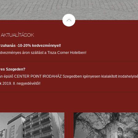
/ AKTUALÍTÁSOK
árzuhanás -10-20% kedvezménnyel!
edvezményes áron szállást a Tisza Corner Hotelben!
eres Szegeden?
an épülő CENTER POINT IRODAHÁZ Szegedben igényesen kialakított irodahelyis
k 2019. II. negyedévétől!