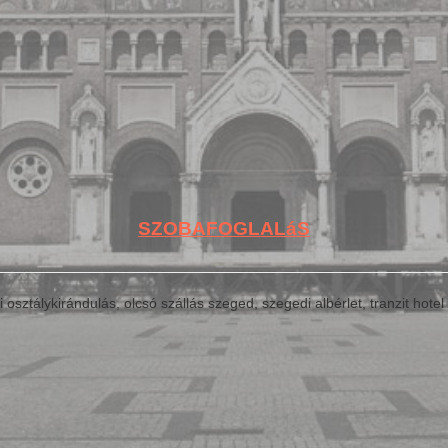
SZOBAFOGLALáS
osztálykirándulás, olcsó szállás szeged, szegedi albérlet, tranzit hote