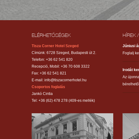
ELÉRHETŐSÉGEK
HÍREK 
Tisza Corner Hotel Szeged
Júniusi 
Címünk: 6728 Szeged, Budapesti út 2.
Foglalj k
Telefon: +36 62 541 820
Recepció, Mobil: +36 70 608 3322
Irodát k
Fax: +36 62 541 821
Az újonn
E-mail:
info@tiszacornerhotel.hu
bérelhető
Csoportos foglalás
Jankó Cintia
Tel: +36 (62) 478 278 (409-es mellék)