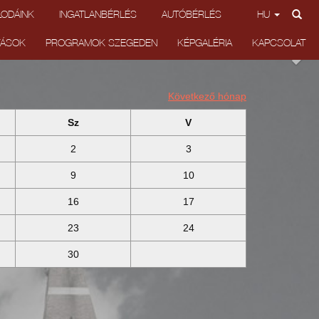
LODÁINK
INGATLANBÉRLÉS
AUTÓBÉRLÉS
HU
TÁSOK
PROGRAMOK SZEGEDEN
KÉPGALÉRIA
KAPCSOLAT
Következő hónap
Sz
V
2
3
9
10
16
17
23
24
30