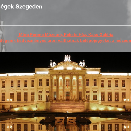
őségek Szegeden
Móra Ferenc Múzeum, Fekete Ház, Kass Galéria
dégeink kedvezményes áron válthatnak belépőjegyeket a múzeu