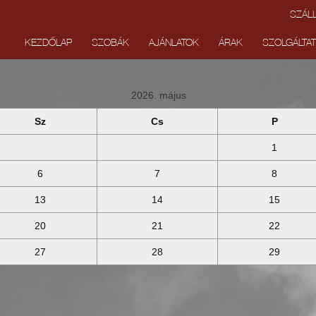
SZÁL
KEZDŐLAP
SZOBÁK
AJÁNLATOK
ÁRAK
SZOLGÁLTA
22 | Fax: +36 62 541 821 | E-mail:
info@tiszacornerhotel.hu
2026. május
Sz
Cs
P
1
6
7
8
13
14
15
20
21
22
27
28
29