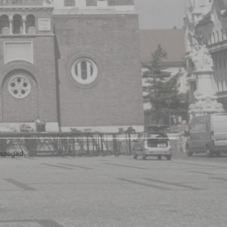
l szeged