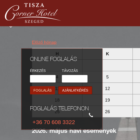
6728 Szeged, Budapesti út 2. | Telefon: +36 62 541 820 | Mobil: +36 70 608 33
Előző hónap
H
K
ONLINE FOGLALÁS
ÉRKEZÉS
TÁVOZÁS
4
5
11
12
AJÁNLATKÉRÉS
18
19
FOGLALÁS TELEFONON
25
26
+36 70 608 3322
2026. május havi események