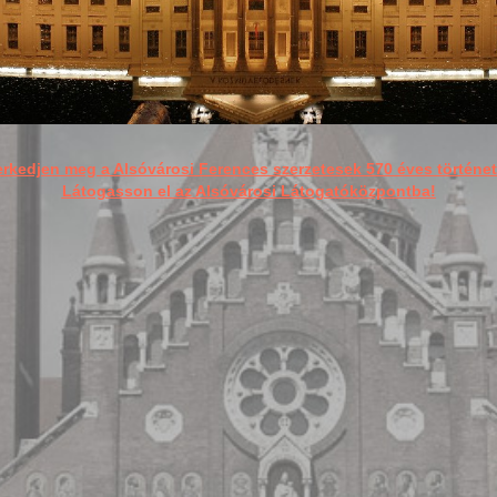
rkedjen meg a Alsóvárosi Ferences szerzetesek 570 éves történet
Látogasson el az Alsóvárosi Látogatóközpontba!